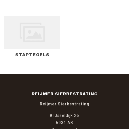
sierbestrating mag verwachten! Door een optimale
bezorgservice leveren wij onze producten door heel
Nederland, België en Duitsland.
Bij passende producten zoals opsluitbanden, l-elementen
en traptredes vindt u onder
tuinelementen
ALTIJD DE BESTE TEGELS
STAPTEGELS
VOOR U!
Reijmer Sierbestrating is het adres voor de aanschaf van
gecoate tegels
,
geïmpregneerde betontegels,
kleurechte
tegels
,
decortegels
,
schellevis tegels
,
betontegels
,
natuursteen terrastegels
,
veiligheidstegels
en
daktegels
.
REIJMER SIERBESTRATING
Ons verkoopteam adviseert u in onze overdekte en
verwarmde showroom optimaal over de producten versus
Reijmer Sierbestrating
het gebruik, kleurvastheid, krasvastheid, dikte en
IJsseldijk 26
eventueel andere zaken die van belang zijn voor het
6931 AB
realiseren van uw tuinwens.