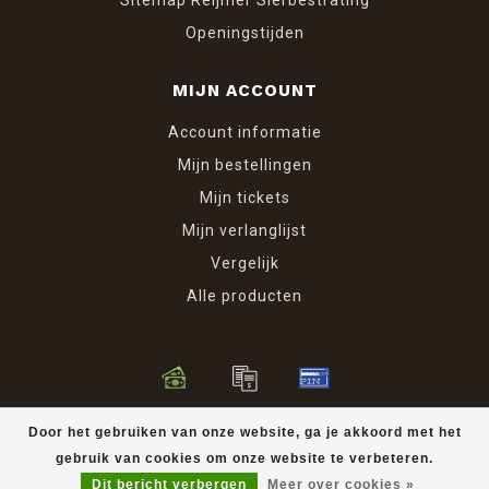
Heeft u een vraag of wilt u informatie ontvangen? Stuurt
Openingstijden
u ons dan gerust een mail.
MIJN ACCOUNT
Wilt u een offerte ontvangen? Klikt u dan bij het
gewenste product op “mijn winkelwagen” dan kunt u
Account informatie
geheel vrijblijvend een offerte voor u
tuintegels
bij ons
Mijn bestellingen
opvragen.
Mijn tickets
Mijn verlanglijst
Vergelijk
Alle producten
© Copyright 2026 Reijmer Sierbestrating
Door het gebruiken van onze website, ga je akkoord met het
gebruik van cookies om onze website te verbeteren.
Dit bericht verbergen
Meer over cookies »