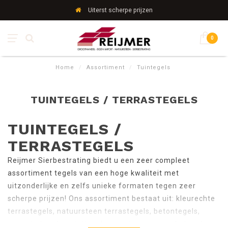
Uiterst scherpe prijzen
0
Home
/
Assortiment
/
Tuintegels
TUINTEGELS / TERRASTEGELS
TUINTEGELS /
TERRASTEGELS
Reijmer Sierbestrating biedt u een zeer compleet
assortiment tegels van een hoge kwaliteit met
uitzonderlijke en zelfs unieke formaten tegen zeer
scherpe prijzen! Ons assortiment bestaat uit: kleurechte
terrastegels, natuursteen terrastegels, betontegels,
gecoate tegels, printtegels en geïmpregneerde tegels.