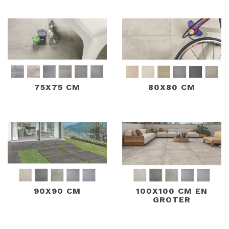
terrastegels bij Reijmer Sierbestrating. Vraag een geheel
vrijblijvende offerte aan door bij het door u gewenste
product op “mijn winkelwagen” te klikken. Heeft u nog
vragen of bent u nog op zoek naar informatie? Neem dan
gerust contact met ons op door een mail te sturen.
Reijmer Sierbestrating voor keramische terrastegels 2
75X75 CM
80X80 CM
cm dik de juiste keuze.
90X90 CM
100X100 CM EN
GROTER