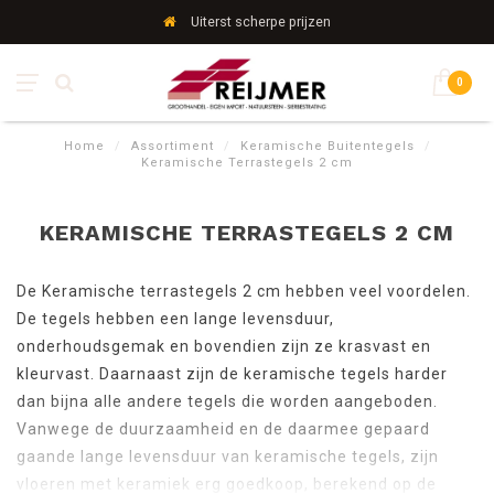
Uiterst scherpe prijzen
0
Home
/
Assortiment
/
Keramische Buitentegels
/
Keramische Terrastegels 2 cm
KERAMISCHE TERRASTEGELS 2 CM
De Keramische terrastegels 2 cm hebben veel voordelen.
De tegels hebben een lange levensduur,
onderhoudsgemak en bovendien zijn ze krasvast en
kleurvast. Daarnaast zijn de keramische tegels harder
dan bijna alle andere tegels die worden aangeboden.
Vanwege de duurzaamheid en de daarmee gepaard
gaande lange levensduur van keramische tegels, zijn
vloeren met keramiek erg goedkoop, berekend op de