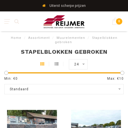
Uiterst scherpe prijzen
0
Home
/
Assortiment
/
Muurelementen
/
Stapelblokken
gebroken
STAPELBLOKKEN GEBROKEN
24
Min: €
0
Max: €
10
Standaard