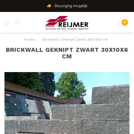
Bezorging mogelijk
0
Home
/
Brickwall Geknipt Zwart 30x10x6 cm
BRICKWALL GEKNIPT ZWART 30X10X6
CM