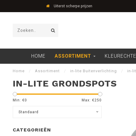
Uiterst scherpe prijzen
HOME
ASSORTIMENT
KLEURECHTE
Home
/
Assortiment
/
in-lite Buitenverlichting
/
in-l
IN-LITE GRONDSPOTS
Min: €
0
Max: €
250
Standaard
CATEGORIEËN