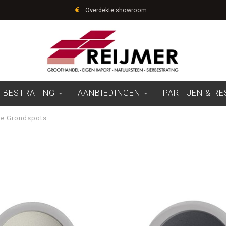
Overdekte showroom
 BESTRATING
AANBIEDINGEN
PARTIJEN & R
ite Grondspots