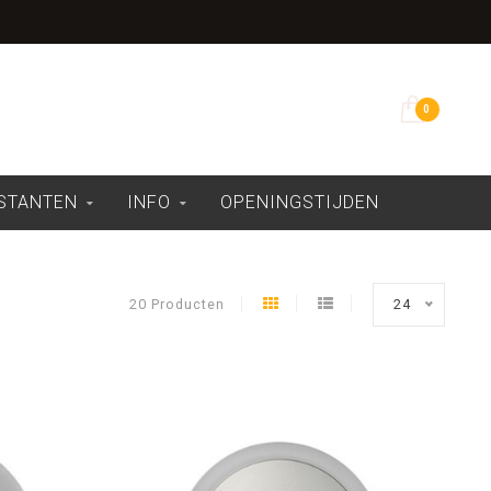
Grootste assortiment
0
ESTANTEN
INFO
OPENINGSTIJDEN
20 Producten
24