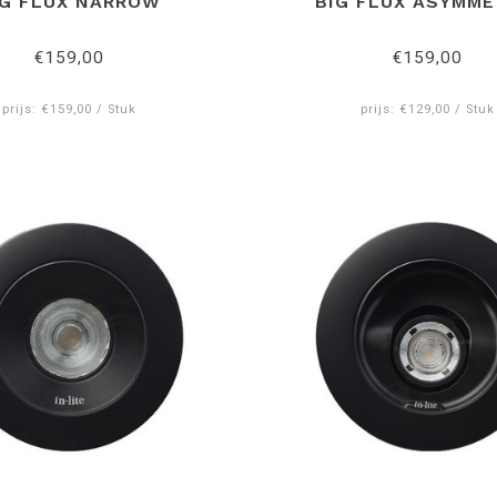
IG FLUX NARROW
BIG FLUX ASYMME
€159,00
€159,00
prijs: €159,00 / Stuk
prijs: €129,00 / Stuk