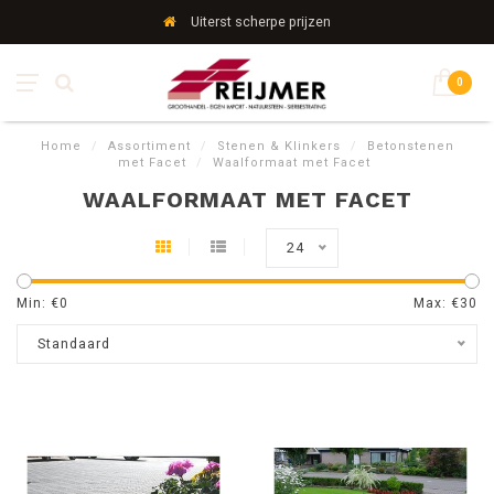
Uiterst scherpe prijzen
0
Home
/
Assortiment
/
Stenen & Klinkers
/
Betonstenen
met Facet
/
Waalformaat met Facet
WAALFORMAAT MET FACET
24
Min: €
0
Max: €
30
Standaard