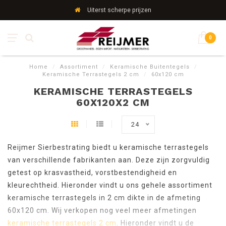
Uiterst scherpe prijzen
0
Home
/
Assortiment
/
Keramische Buitentegels
/
Keramische Terrastegels 2 cm
/
60x120 cm
KERAMISCHE TERRASTEGELS
60X120X2 CM
24
Reijmer Sierbestrating biedt u keramische terrastegels
van verschillende fabrikanten aan. Deze zijn zorgvuldig
getest op krasvastheid, vorstbestendigheid en
kleurechtheid. Hieronder vindt u ons gehele assortiment
keramische terrastegels in 2 cm dikte in de afmeting
60x120 cm. Wij verkopen nog veel meer afmetingen
keramische terrastegels 2 cm
. Hieronder vindt u de