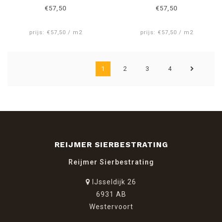
€57,50
€57,50
prijs: €57,50 / m2
prijs: €57,50 / m2
1
2
3
4
REIJMER SIERBESTRATING
Reijmer Sierbestrating
IJsseldijk 26
6931 AB
Westervoort