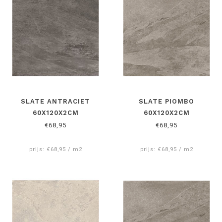
Bij Reijmer sierbestrating vindt u zeker de perfecte
keramische terrastegels 60x120x2 cm voor u.
SLATE ANTRACIET
SLATE PIOMBO
60X120X2CM
60X120X2CM
€68,95
€68,95
prijs: €68,95 / m2
prijs: €68,95 / m2