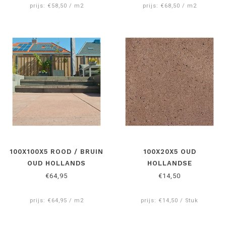
Naast ons brede assortiment aan Schellevis producten
prijs: €58,50 / m2
prijs: €68,50 / m2
hebben we ook vele andere tuintegels en tuinelementen,
stenen en klinkers en keramische terrastegels.
Naast Schellevis roodbruin heeft Reijmer Sierbestrating
een ruim assortiment
terras- en straatstenen
altijd voor
een scherpe prijs.
100X100X5 ROOD / BRUIN
100X20X5 OUD
OUD HOLLANDS
HOLLANDSE
SCHELLEVIS
OPSLUITBAND /TEGEL
€64,95
€14,50
ROOD/BRUIN
prijs: €64,95 / m2
prijs: €14,50 / Stuk