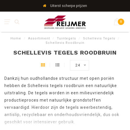
Uiterst scherpe prijzen
0
Home
/
Assortiment
/
Tuintegels
/
Schellevis Tegels
/
Schellevis Roodbruin
SCHELLEVIS TEGELS ROODBRUIN
24
Dankzij hun oudhollandse structuur met open poriën
hebben de Schellevis tegels roodbruin een natuurlijke
uitstraling. De tegels worden in een milieuvriendelijk
productieproces met natuurlijke grondstoffen
vervaardigd. Hierdoor zijn de tegels weerbestendig,
antislip, recyclebaar en onderhoudsvriendelijk, dus ook
geschikt voor intensiever gebruik.