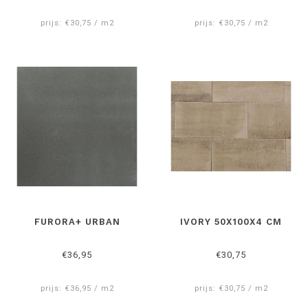
Bij
Reijmer sierbestrating
bent u aan het juiste adres voor
prijs: €30,75 / m2
prijs: €30,75 / m2
geïmpregneerde tegels 50x100 cm
.
FURORA+ URBAN
IVORY 50X100X4 CM
€36,95
€30,75
prijs: €36,95 / m2
prijs: €30,75 / m2