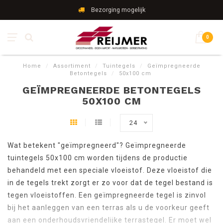
Bezorging mogelijk
0
Home
/
Assortiment
/
Tuintegels
/
Geïmpregneerde
Betontegels
/
50x100 cm
GEÏMPREGNEERDE BETONTEGELS
50X100 CM
24
Wat betekent "geïmpregneerd"? Geïmpregneerde
tuintegels 50x100 cm worden tijdens de productie
behandeld met een speciale vloeistof. Deze vloeistof die
in de tegels trekt zorgt er zo voor dat de tegel bestand is
tegen vloeistoffen. Een geïmpregneerde tegel is zinvol
bij het aanleggen van een terras als u de voorkeur geeft
aan een onderhoudsvriendelijke terrastegel. Er moet wel