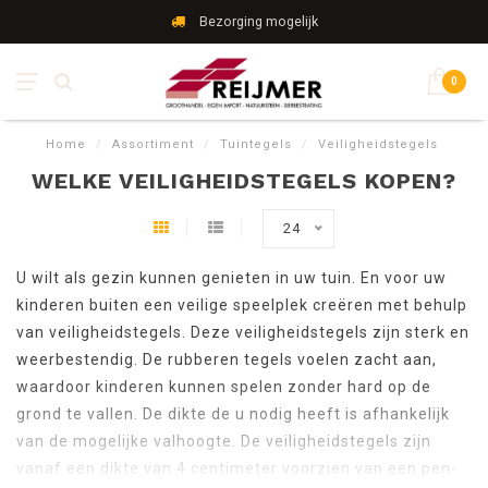
Bezorging mogelijk
0
Home
/
Assortiment
/
Tuintegels
/
Veiligheidstegels
WELKE VEILIGHEIDSTEGELS KOPEN?
24
U wilt als gezin kunnen genieten in uw tuin. En voor uw
kinderen buiten een veilige speelplek creëren met behulp
van veiligheidstegels. Deze veiligheidstegels zijn sterk en
weerbestendig. De rubberen tegels voelen zacht aan,
waardoor kinderen kunnen spelen zonder hard op de
grond te vallen. De dikte de u nodig heeft is afhankelijk
van de mogelijke valhoogte. De veiligheidstegels zijn
vanaf een dikte van 4 centimeter voorzien van een pen-