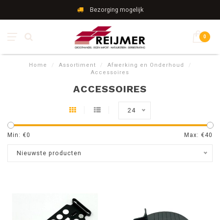
Bezorging mogelijk
0
Home
/
Assortiment
/
Afwerking en Onderhoud
/
Accessoires
ACCESSOIRES
24
Min: €
0
Max: €
40
Nieuwste producten