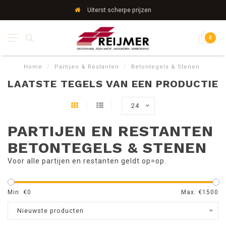
Uiterst scherpe prijzen
0
Home
/
Partijen & Restanten
/
Betontegels & Stenen
LAATSTE TEGELS VAN EEN PRODUCTIE
24
PARTIJEN EN RESTANTEN
BETONTEGELS & STENEN
Voor alle partijen en restanten geldt op=op.
Min: €
0
Max: €
1500
Nieuwste producten