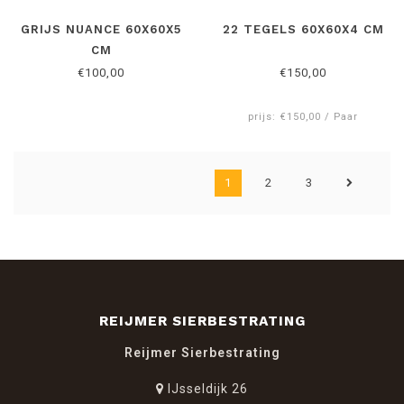
GRIJS NUANCE 60X60X5
22 TEGELS 60X60X4 CM
CM
€100,00
€150,00
prijs: €150,00 / Paar
1
2
3
REIJMER SIERBESTRATING
Reijmer Sierbestrating
IJsseldijk 26