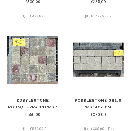
15X15X6 CM
€300,00
€225,00
prijs: €300,00 /
prijs: €225,00 /
KOBBLESTONE
KOBBLESTONE GRIJS
ROOM/TERRA 14X14X7
14X14X7 CM
CM
€550,00
€380,00
prijs: €550,00 /
prijs: €380,00 / Paar