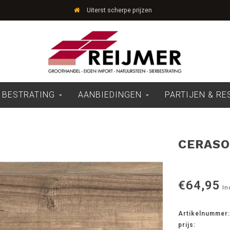
Uiterst scherpe prijzen
 BESTRATING
AANBIEDINGEN
PARTIJEN & R
CERASO
€64,95
In
Artikelnummer:
prijs: