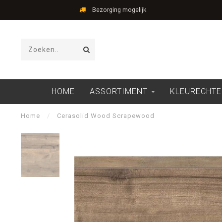
Bezorging mogelijk
HOME
ASSORTIMENT
KLEURECHTE
Home
/
Cerasolid Wood Scrapewood