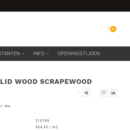
Overdekte showroom
0
ESTANTEN
INFO
OPENINGSTIJDEN
LID WOOD SCRAPEWOOD
cl. btw
210189
€64,95 / m2