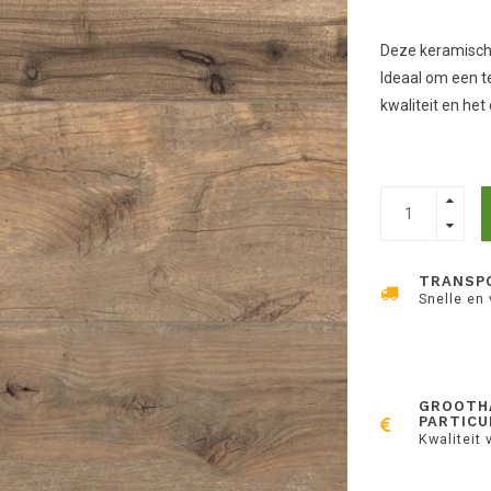
Deze keramische
Ideaal om een t
kwaliteit en h
TRANSP
Snelle en
GROOTH
PARTICU
Kwaliteit 