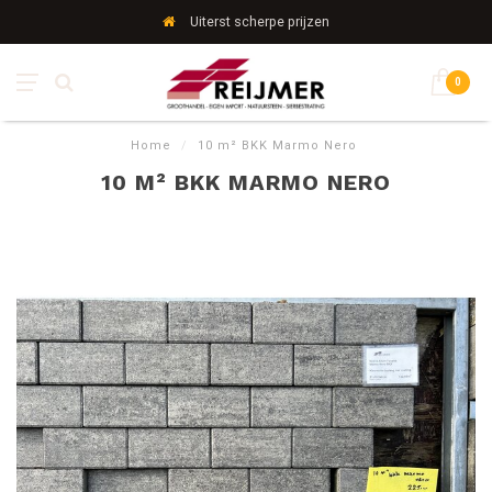
Uiterst scherpe prijzen
0
Home
/
10 m² BKK Marmo Nero
10 M² BKK MARMO NERO