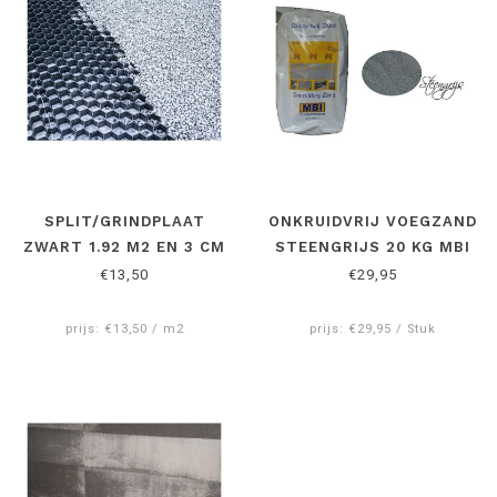
SPLIT/GRINDPLAAT
ONKRUIDVRIJ VOEGZAND
ZWART 1.92 M2 EN 3 CM
STEENGRIJS 20 KG MBI
DIK
€13,50
€29,95
prijs: €13,50 / m2
prijs: €29,95 / Stuk