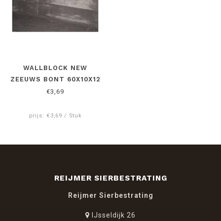
WALLBLOCK NEW
ZEEUWS BONT 60X10X12
CM
€3,69
prijs: €3,69 / Stuk
REIJMER SIERBESTRATING
Reijmer Sierbestrating
IJsseldijk 26