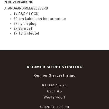
IN DE VERPAKKING
STANDAARD MEEGELEVERD
1x EASY LOCK
60 cm kabel aan het armatuur
2x nylon plug
2x Schroef
1x Torx sleutel
REIJMER SIERBESTRATING
Reijmer Sierbestrating
IJsseldijk 26
6931 AB
Westervoort
026-311 69 08