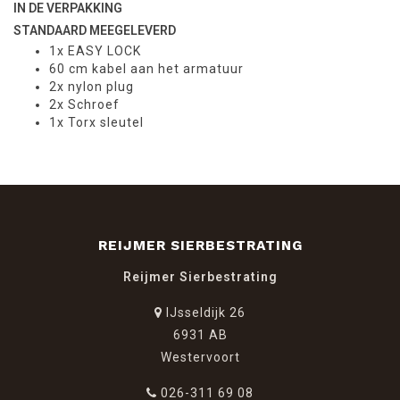
IN DE VERPAKKING
STANDAARD MEEGELEVERD
1x EASY LOCK
60 cm kabel aan het armatuur
2x nylon plug
2x Schroef
1x Torx sleutel
REIJMER SIERBESTRATING
Reijmer Sierbestrating
IJsseldijk 26
6931 AB
Westervoort
026-311 69 08