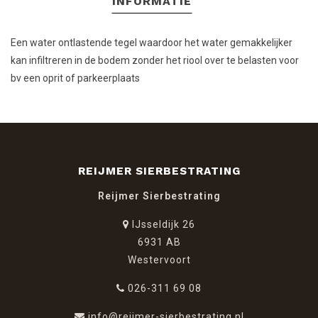
INFORMATIE
Een water ontlastende tegel waardoor het water gemakkelijker
kan infiltreren in de bodem zonder het riool over te belasten voor
bv een oprit of parkeerplaats
REIJMER SIERBESTRATING
Reijmer Sierbestrating
IJsseldijk 26
6931 AB
Westervoort
026-311 69 08
info@reijmer-sierbestrating.nl