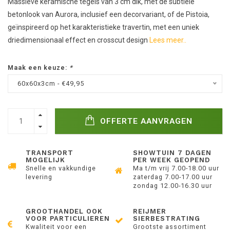
Massieve keramische tegels van 3 cm dik, met de subtiele
betonlook van Aurora, inclusief een decorvariant, of de Pistoia,
geïnspireerd op het karakteristieke travertin, met een uniek
driedimensionaal effect en crosscut design
Lees meer..
Maak een keuze:
*
60x60x3cm - €49,95
OFFERTE AANVRAGEN
TRANSPORT
SHOWTUIN 7 DAGEN
MOGELIJK
PER WEEK GEOPEND
Snelle en vakkundige
Ma t/m vrij 7.00-18.00 uur
levering
zaterdag 7.00-17.00 uur
zondag 12.00-16.30 uur
GROOTHANDEL OOK
REIJMER
VOOR PARTICULIEREN
SIERBESTRATING
Kwaliteit voor een
Grootste assortiment