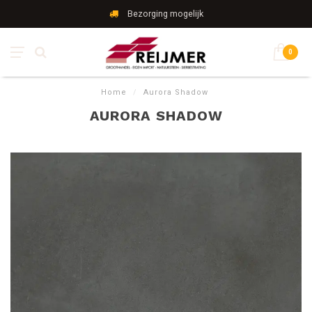
Bezorging mogelijk
0
Home
/
Aurora Shadow
AURORA SHADOW