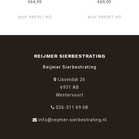
€64,95
€69,00
prijs: €64,95 / m2
prijs: €69,00 / m2
REIJMER SIERBESTRATING
Reijmer Sierbestrating
IJsseldijk 26
6931 AB
Westervoort
026-311 69 08
info@reijmer-sierbestrating.nl