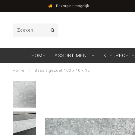
Bezorging mogelijk
HOME
ASSORTIMENT
KLEURECHTE
Home
/
Basalt gezoet 100 x 10 x 15