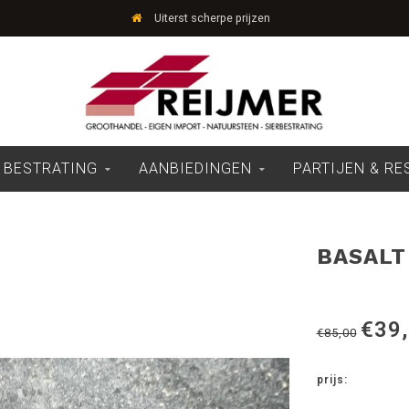
Uiterst scherpe prijzen
 BESTRATING
AANBIEDINGEN
PARTIJEN & R
BASALT 
€39
€85,00
prijs: