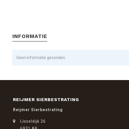
INFORMATIE
Geen informatie gevonden
REIJMER SIERBESTRATING
Reijmer Sierbestrating
IJsseldijk 26
6931 AB