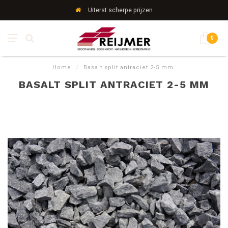
Uiterst scherpe prijzen
0
Home
/
Basalt split antraciet 2-5 mm
BASALT SPLIT ANTRACIET 2-5 MM