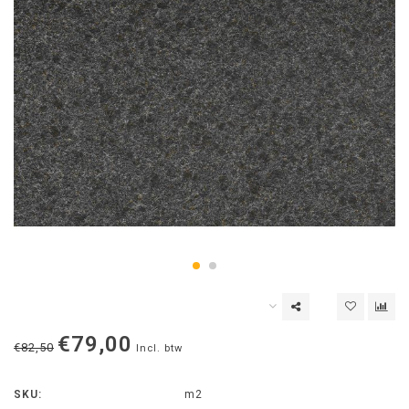
€79,00
€82,50
Incl. btw
SKU:
m2