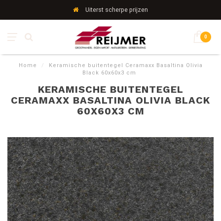
Uiterst scherpe prijzen
0
Home
/
Keramische buitentegel Ceramaxx Basaltina Olivia
Black 60x60x3 cm
KERAMISCHE BUITENTEGEL
CERAMAXX BASALTINA OLIVIA BLACK
60X60X3 CM