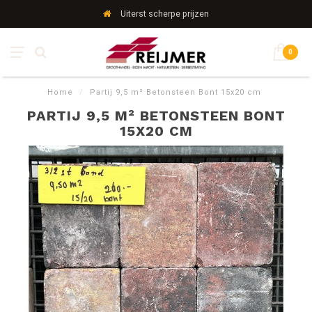
Uiterst scherpe prijzen
0
Home
/
Partij 9,5 m² Betonsteen Bont 15x20 cm
PARTIJ 9,5 M² BETONSTEEN BONT
15X20 CM