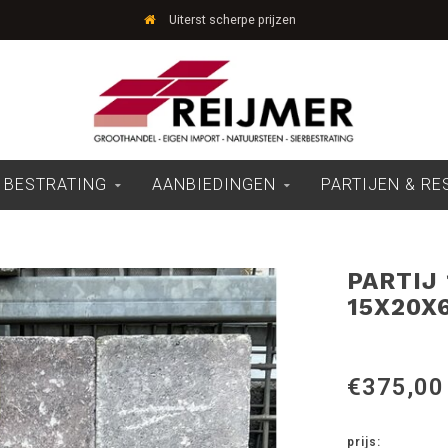
Uiterst scherpe prijzen
 BESTRATING
AANBIEDINGEN
PARTIJEN & R
PARTIJ
15X20X
€375,00
prijs: