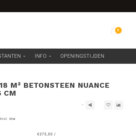
Overdekte showroom
0
ESTANTEN
INFO
OPENINGSTIJDEN
 18 M² BETONSTEEN NUANCE
6 CM
Incl. btw
€375,00 /