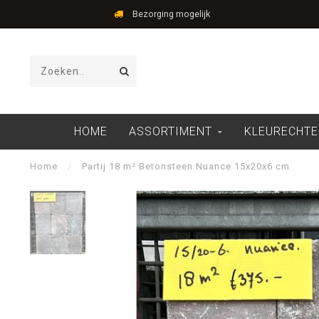
Bezorging mogelijk
HOME
ASSORTIMENT
KLEURECHTE
Home
/
Partij 18 m² Betonsteen Nuance 15x20x6 cm