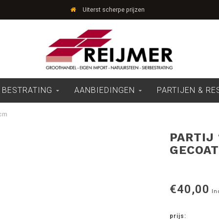
Uiterst scherpe prijzen
 BESTRATING
AANBIEDINGEN
PARTIJEN & R
 cm
PARTIJ
GECOAT
€40,00
In
prijs: