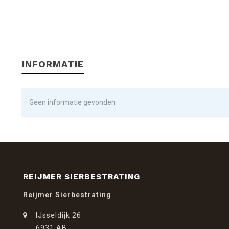
INFORMATIE
Geen informatie gevonden
REIJMER SIERBESTRATING
Reijmer Sierbestrating
IJsseldijk 26
6931 AB