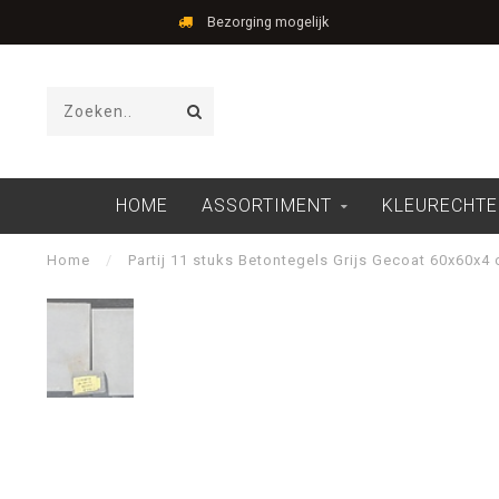
Bezorging mogelijk
HOME
ASSORTIMENT
KLEURECHTE
Home
/
Partij 11 stuks Betontegels Grijs Gecoat 60x60x4