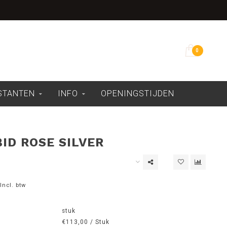
Overdekte showroom
0
ESTANTEN
INFO
OPENINGSTIJDEN
BID ROSE SILVER
Incl. btw
stuk
€113,00 / Stuk