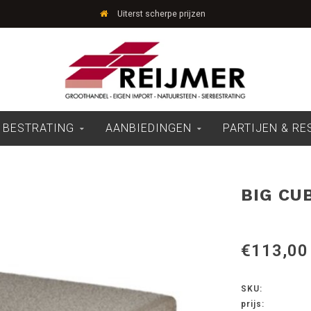
Uiterst scherpe prijzen
 BESTRATING
AANBIEDINGEN
PARTIJEN & R
BIG CU
€113,00
SKU:
prijs: