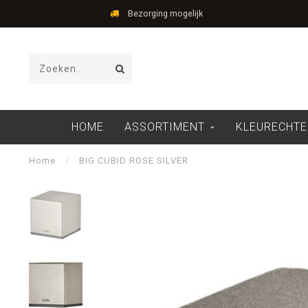
Bezorging mogelijk
HOME
ASSORTIMENT
KLEURECHTE
Home
/
BIG CUBID ROSE SILVER