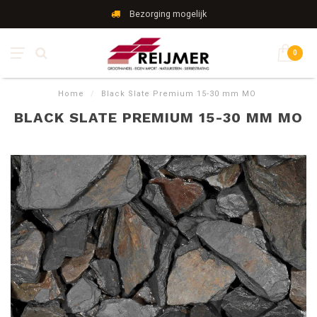
Bezorging mogelijk
0
Home
/
Black Slate Premium 15-30 mm MO
BLACK SLATE PREMIUM 15-30 MM MO