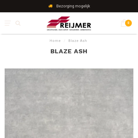
Bezorging mogelijk
0
Home
/
Blaze Ash
BLAZE ASH