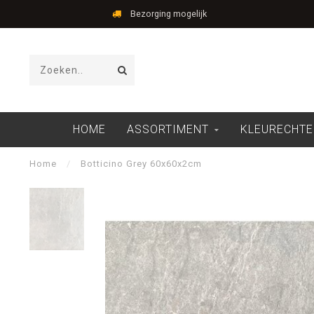
Bezorging mogelijk
HOME
ASSORTIMENT
KLEURECHTE
Home
/
Botticino Grey 60x60x2cm