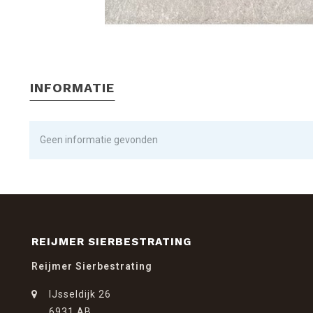
INFORMATIE
Geen informatie gevonden
REIJMER SIERBESTRATING
Reijmer Sierbestrating
IJsseldijk 26
6931 AB