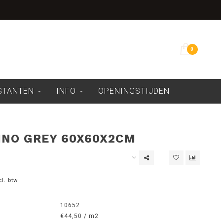
Overdekte showroom
0
ESTANTEN
INFO
OPENINGSTIJDEN
INO GREY 60X60X2CM
cl. btw
10652
€44,50 / m2