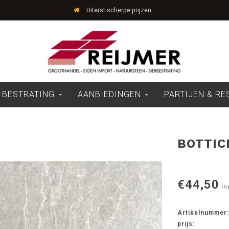
Uiterst scherpe prijzen
 BESTRATING
AANBIEDINGEN
PARTIJEN & R
BOTTIC
€44,50
In
Artikelnummer:
prijs: