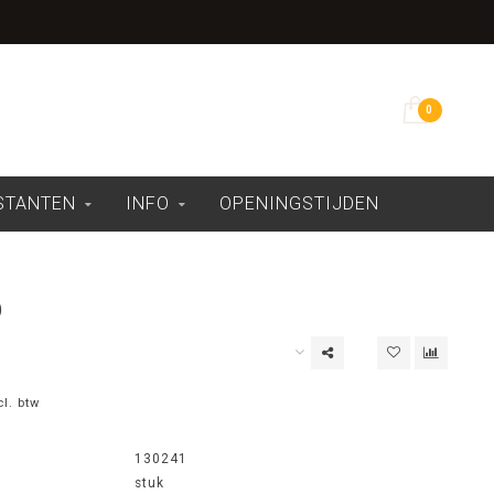
Overdekte showroom
0
ESTANTEN
INFO
OPENINGSTIJDEN
0
cl. btw
130241
stuk