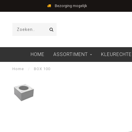
Bezorging mogelijk
HOME
ASSORTIMENT
KLEURECHTE
Home
/
BOX 100