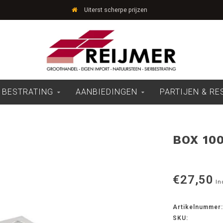
Uiterst scherpe prijzen
 BESTRATING
AANBIEDINGEN
PARTIJEN & R
BOX 10
€27,50
In
Artikelnummer:
SKU: