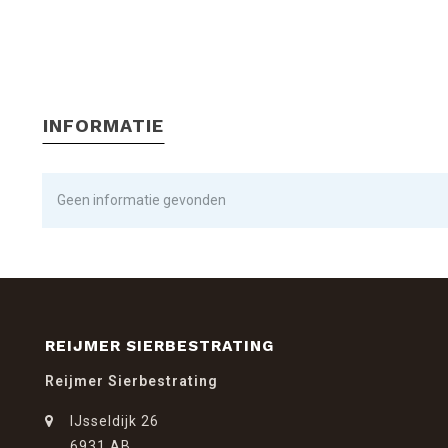
INFORMATIE
Geen informatie gevonden
REIJMER SIERBESTRATING
Reijmer Sierbestrating
IJsseldijk 26
6931 AB