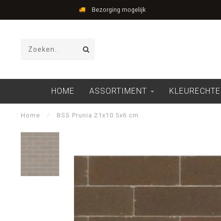
Bezorging mogelijk
HOME
ASSORTIMENT
KLEURECHTE
Home
/
BSS Prunia 21x10.5x6 cm