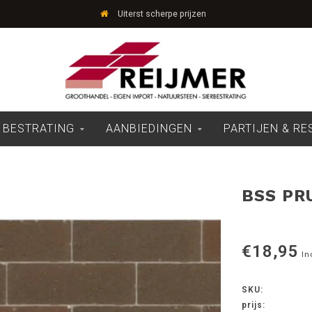
Uiterst scherpe prijzen
 BESTRATING
AANBIEDINGEN
PARTIJEN & R
BSS PR
€18,95
In
SKU:
prijs: