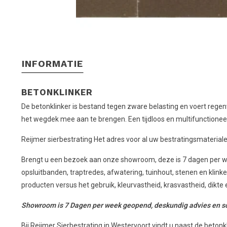
INFORMATIE
BETONKLINKER
De betonklinker is bestand tegen zware belasting en voert regenw
het wegdek mee aan te brengen. Een tijdloos en multifunctioneel 
Reijmer sierbestrating Het adres voor al uw bestratingsmaterial
Brengt u een bezoek aan onze showroom, deze is 7 dagen per we
opsluitbanden, traptredes, afwatering, tuinhout, stenen en klin
producten versus het gebruik, kleurvastheid, krasvastheid, dikte
Showroom is 7 Dagen per week geopend, deskundig advies en sc
Bij Reijmer Sierbestrating in Westervoort vindt u naast de beton