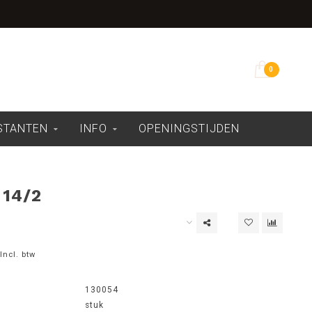
Overdekte showroom
0
ESTANTEN
INFO
OPENINGSTIJDEN
 14/2
Incl. btw
130054
stuk