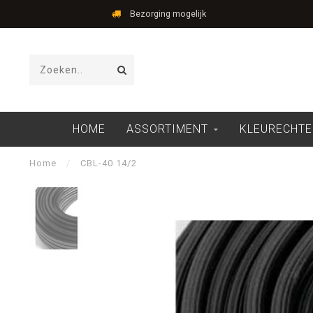
Bezorging mogelijk
HOME
ASSORTIMENT
KLEURECHTE
Home
/
CBL-40 14/2