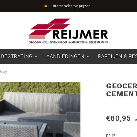
Uiterst scherpe prijzen
 BESTRATING
AANBIEDINGEN
PARTIJEN & R
Grey
GEOCER
CEMENT
€80,95
In
prijs: