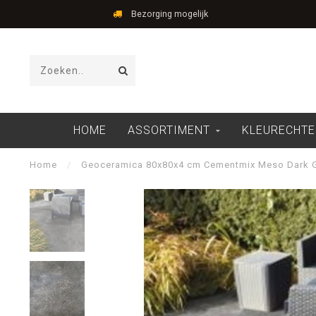
Bezorging mogelijk
HOME
ASSORTIMENT
KLEURECHTE
Home
/
Geoceramica 80x80x4 cm Cementmix Meso Dark 