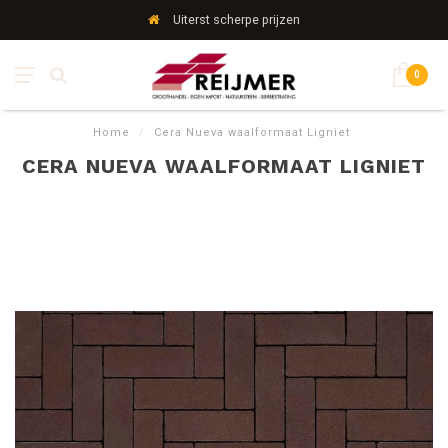
Uiterst scherpe prijzen
0
Home
/
Cera Nueva waalformaat Ligniet
CERA NUEVA WAALFORMAAT LIGNIET