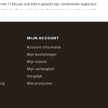
et 17 kilo per stuk licht in gewicht zijn. Ceramidrain-tegels kun
ptimale afvoer van het water. De tegels hoeven niet gevoegd te
MIJN ACCOUNT
Account informatie
Mijn bestellingen
Mijn tickets
Mijn verlanglijst
Vergelijk
ing
Alle producten