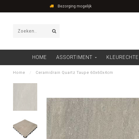
Bezorging mogelijk
HOME
ASSORTIMENT
KLEURECHTE
Home
/
Ceramidrain Quartz Taupe 60x60x4cm