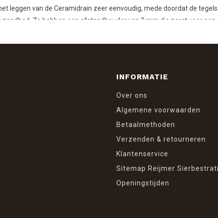
is het leggen van de Ceramidrain zeer eenvoudig, mede doordat de tegels m
d) zandbed. Ze hebben een afstandhouder van 3 mm die zorgt voor een o
INFORMATIE
Over ons
Algemene voorwaarden
Betaalmethoden
Verzenden & retourneren
Klantenservice
Sitemap Reijmer Sierbestrat
Openingstijden