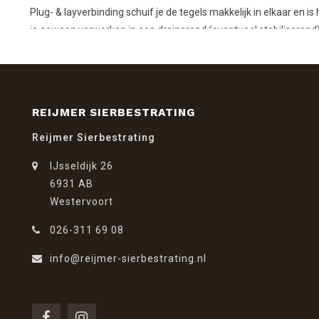
Plug- & layverbinding schuif je de tegels makkelijk in elkaar en 
je gewoon verwerken in een drainerend (eventueel stabiliseren
worden, dit heeft een gunstig kostenaspect.
REIJMER SIERBESTRATING
Reijmer Sierbestrating
IJsseldijk 26
6931 AB
Westervoort
026-311 69 08
info@reijmer-sierbestrating.nl