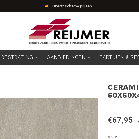
Uiterst scherpe prijzen
 BESTRATING
AANBIEDINGEN
PARTIJEN & R
CERAMI
60X60X
€67,95
In
SKU: