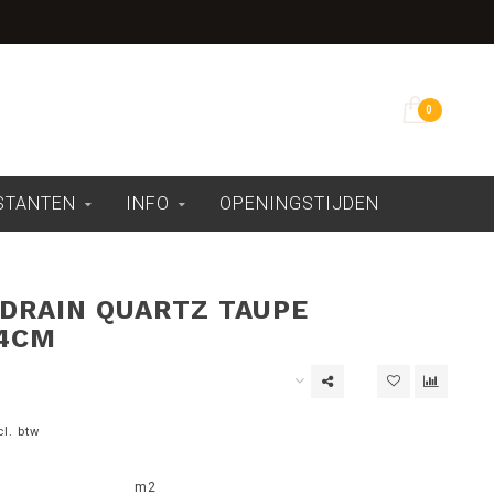
Overdekte showroom
0
ESTANTEN
INFO
OPENINGSTIJDEN
DRAIN QUARTZ TAUPE
4CM
cl. btw
m2