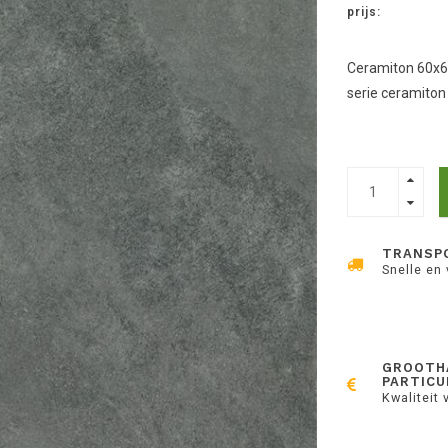
prijs:
Ceramiton 60x60
serie ceramiton 
TRANSP
Snelle en
GROOTH
PARTICU
Kwaliteit 