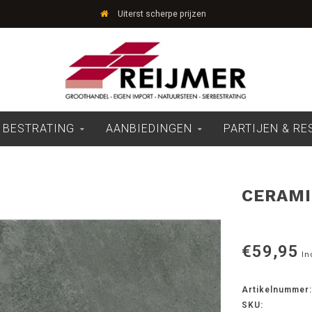
Uiterst scherpe prijzen
 BESTRATING
AANBIEDINGEN
PARTIJEN & R
CERAMI
€59,95
In
Artikelnummer:
SKU: