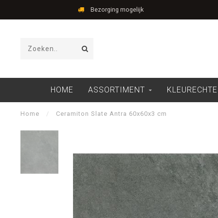
Bezorging mogelijk
HOME
ASSORTIMENT
KLEURECHTE
Home
/
Ceramiton Slate Antra 60x60x3 cm