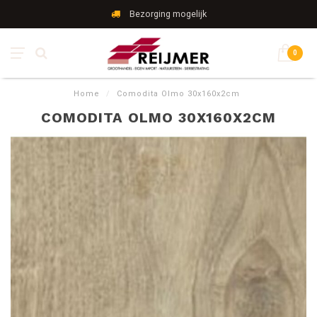
Bezorging mogelijk
0
Home
/
Comodita Olmo 30x160x2cm
COMODITA OLMO 30X160X2CM