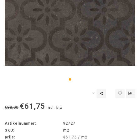
€61,75
€88,00
Incl. btw
Artikelnummer:
92727
SKU:
m2
prijs:
€61,75 / m2