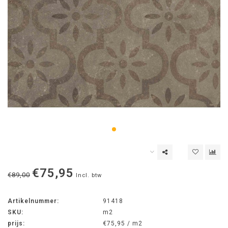
€75,95
€89,00
Incl. btw
Artikelnummer:
91418
SKU:
m2
prijs:
€75,95 / m2