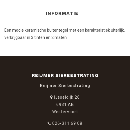
INFORMATIE
Een mooie keramische buitentegel met een karakteristiek uiterlijk,
verkrijgbaar in 3 tinten en 2 maten.
REIJMER SIERBESTRATING
Reijmer Sierbestrating
IJsseldijk 26
6931 AB
Westervoort
026-311 69 08