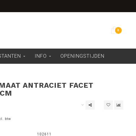
Overdekte showroom
0
ESTANTEN
INFO
OPENINGSTIJDEN
MAAT ANTRACIET FACET
 CM
cl. btw
102611