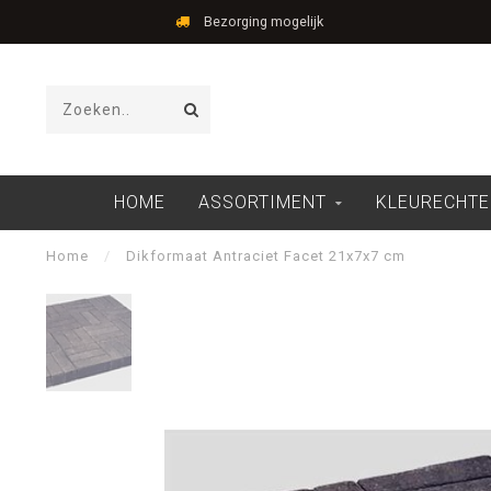
Bezorging mogelijk
HOME
ASSORTIMENT
KLEURECHTE
Home
/
Dikformaat Antraciet Facet 21x7x7 cm