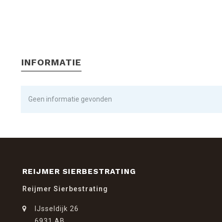
INFORMATIE
Geen informatie gevonden
REIJMER SIERBESTRATING
Reijmer Sierbestrating
IJsseldijk 26
6931 AB