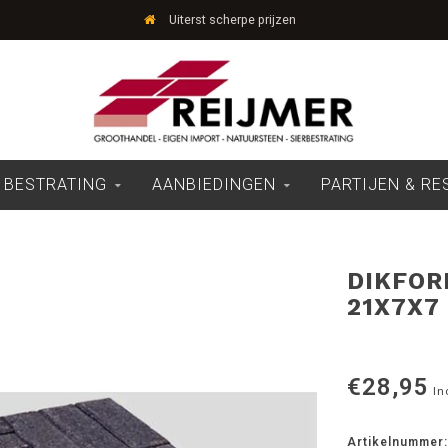
Uiterst scherpe prijzen
 BESTRATING
AANBIEDINGEN
PARTIJEN & R
DIKFOR
21X7X7
€28,95
In
Artikelnummer: