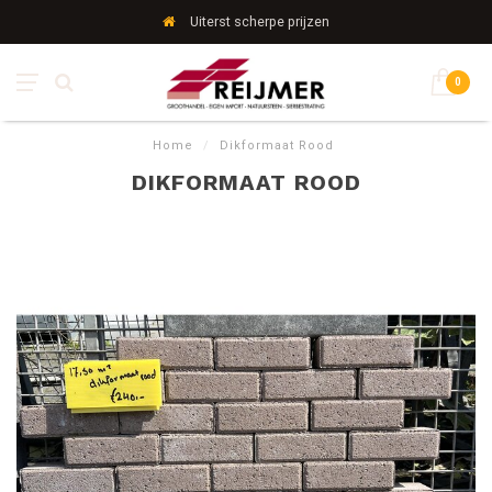
Uiterst scherpe prijzen
0
Home
/
Dikformaat Rood
DIKFORMAAT ROOD