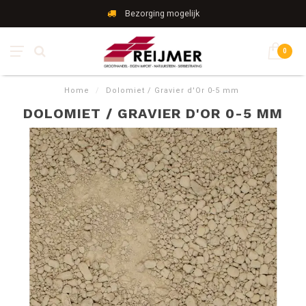
Bezorging mogelijk
0
Home
/
Dolomiet / Gravier d'Or 0-5 mm
DOLOMIET / GRAVIER D'OR 0-5 MM