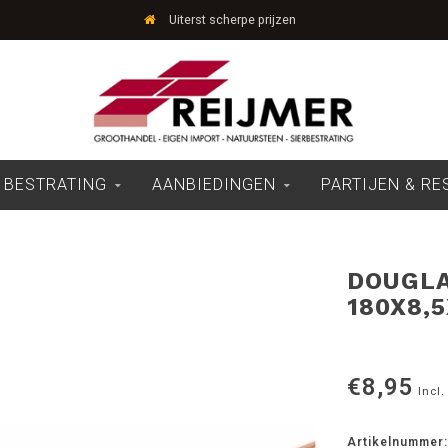
Uiterst scherpe prijzen
 BESTRATING
AANBIEDINGEN
PARTIJEN & R
DOUGLA
180X8,5
€8,95
Incl.
Artikelnummer: