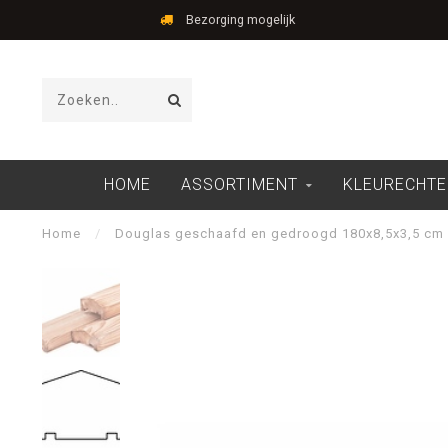
Bezorging mogelijk
HOME
ASSORTIMENT
KLEURECHTE
Home
/
Douglas geschaafd en gedroogd 180x8,5x3,5 cm