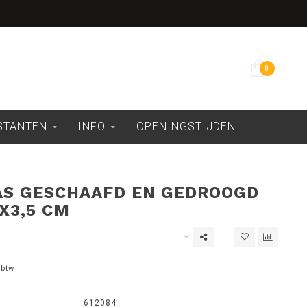
Overdekte showroom
0
ESTANTEN
INFO
OPENINGSTIJDEN
S GESCHAAFD EN GEDROOGD
X3,5 CM
 btw
612084