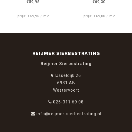
€59,95
€69,00
prijs: €59,95 / m2
prijs: €69,00 / m2
REIJMER SIERBESTRATING
Reijmer Sierbestrating
IJsseldijk 26
6931 AB
Westervoort
026-311 69 08
info@reijmer-sierbestrating.nl