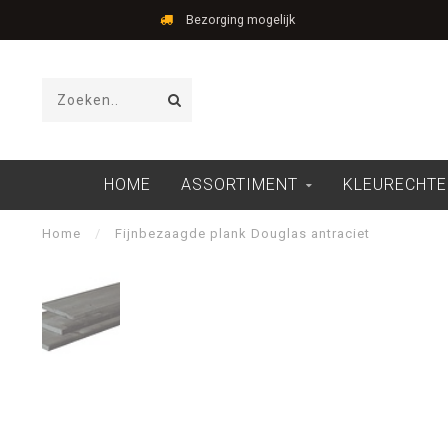
Bezorging mogelijk
HOME
ASSORTIMENT
KLEURECHTE
Home
/
Fijnbezaagde plank Douglas antraciet