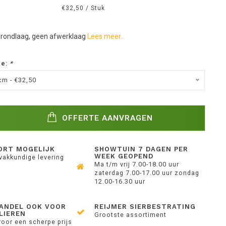
€32,50 / Stuk
 grondlaag, geen afwerklaag
Lees meer..
ze:
*
cm - €32,50
OFFERTE AANVRAGEN
ORT MOGELIJK
SHOWTUIN 7 DAGEN PER
WEEK GEOPEND
 vakkundige levering
Ma t/m vrij 7.00-18.00 uur
zaterdag 7.00-17.00 uur zondag
12.00-16.30 uur
ANDEL OOK VOOR
REIJMER SIERBESTRATING
LIEREN
Grootste assortiment
voor een scherpe prijs