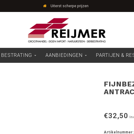
Uiterst scherpe prijzen
 BESTRATING
AANBIEDINGEN
PARTIJEN & R
FIJNBE
ANTRAC
€32,50
In
Artikelnummer: