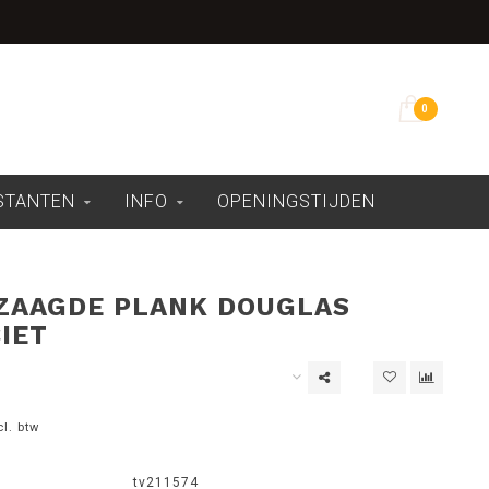
Overdekte showroom
0
ESTANTEN
INFO
OPENINGSTIJDEN
ZAAGDE PLANK DOUGLAS
IET
cl. btw
tv211574