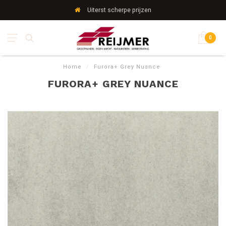
Uiterst scherpe prijzen
0
Home
/
Furora+ Grey Nuance
FURORA+ GREY NUANCE