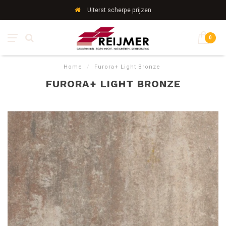
Uiterst scherpe prijzen
0
Home
/
Furora+ Light Bronze
FURORA+ LIGHT BRONZE