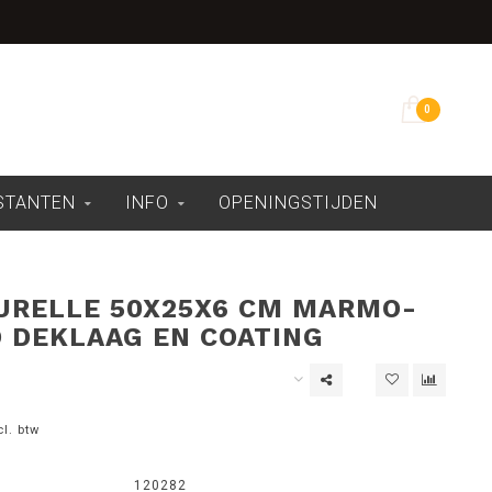
Overdekte showroom
0
ESTANTEN
INFO
OPENINGSTIJDEN
URELLE 50X25X6 CM MARMO-
 DEKLAAG EN COATING
cl. btw
120282