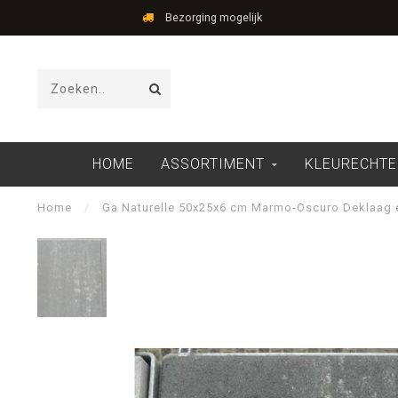
Bezorging mogelijk
HOME
ASSORTIMENT
KLEURECHTE
Home
/
Ga Naturelle 50x25x6 cm Marmo-Oscuro Deklaag 