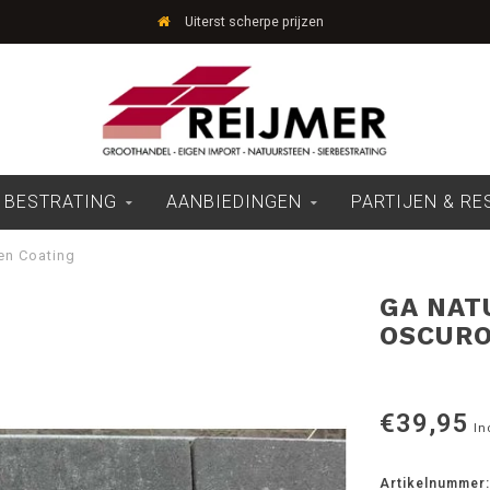
Uiterst scherpe prijzen
 BESTRATING
AANBIEDINGEN
PARTIJEN & R
en Coating
GA NAT
OSCURO
€39,95
In
Artikelnummer: