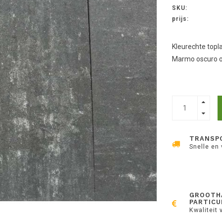
SKU:
prijs:
Kleurechte topl
Marmo oscuro oo
TRANSP
Snelle en
GROOTH
PARTICU
Kwaliteit 