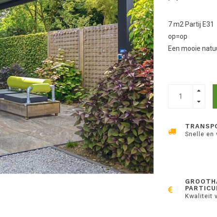
7 m2 Partij E31
op=op
Een mooie natuu
TRANSP
Snelle en
GROOTH
PARTICU
Kwaliteit 