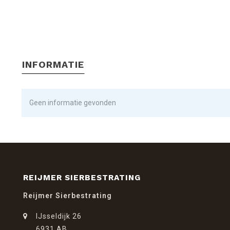
INFORMATIE
Geen informatie gevonden
REIJMER SIERBESTRATING
Reijmer Sierbestrating
IJsseldijk 26
6931 AB