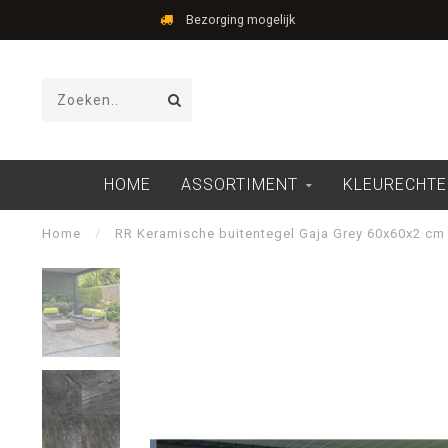
Bezorging mogelijk
HOME
ASSORTIMENT
KLEURECHTE
Home
/
RR Keramische buitentegel Gaja Grey 60x60x2 cm