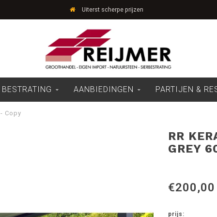
Uiterst scherpe prijzen
 BESTRATING
AANBIEDINGEN
PARTIJEN & R
 - Copy
RR KER
GREY 6
€200,00
prijs: